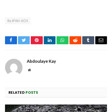
ReJPAH-AOS
Facebook
Twitter
Pinterest
LinkedIn
WhatsApp
Reddit
Tumblr
Emai
Abdoulaye Kay
Website
RELATED
POSTS