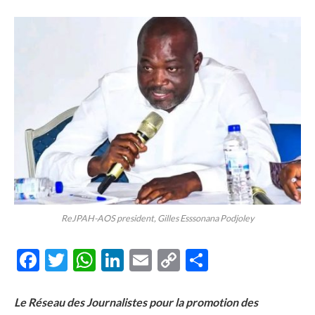
ReJPAH-AOS president, Gilles Esssonana Podjoley
Facebook
Twitter
WhatsApp
LinkedIn
Email
Copy
Share
Link
Le Réseau des Journalistes pour la promotion des